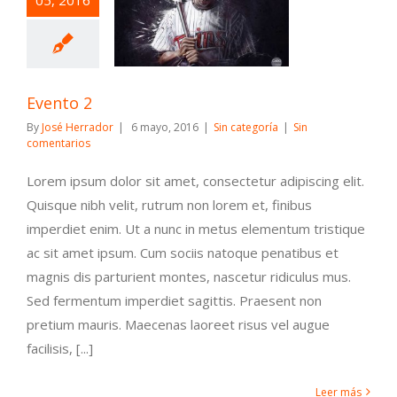
05, 2016
Sin categoría
Evento 2
By
José Herrador
|
6 mayo, 2016
|
Sin categoría
|
Sin
comentarios
Lorem ipsum dolor sit amet, consectetur adipiscing elit.
Quisque nibh velit, rutrum non lorem et, finibus
imperdiet enim. Ut a nunc in metus elementum tristique
ac sit amet ipsum. Cum sociis natoque penatibus et
magnis dis parturient montes, nascetur ridiculus mus.
Sed fermentum imperdiet sagittis. Praesent non
pretium mauris. Maecenas laoreet risus vel augue
facilisis, [...]
Leer más