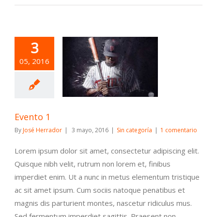
3
05, 2016
Sin categoría
Evento 1
By
José Herrador
|
3 mayo, 2016
|
Sin categoría
|
1 comentario
Lorem ipsum dolor sit amet, consectetur adipiscing elit.
Quisque nibh velit, rutrum non lorem et, finibus
imperdiet enim. Ut a nunc in metus elementum tristique
ac sit amet ipsum. Cum sociis natoque penatibus et
magnis dis parturient montes, nascetur ridiculus mus.
Sed fermentum imperdiet sagittis. Praesent non